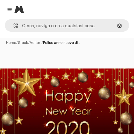
Magnific
Close menu
Cerca 
Home
/
Stock
/
Vettori
/
Felice anno nuovo di…