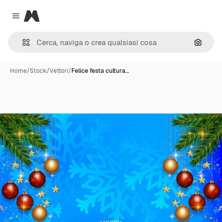
Magnific
Close menu
Cerca 
Home
/
Stock
/
Vettori
/
Felice festa cultura…