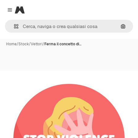
Magnific
Close menu
Cerca 
Home
/
Stock
/
Vettori
/
Ferma il concetto di…