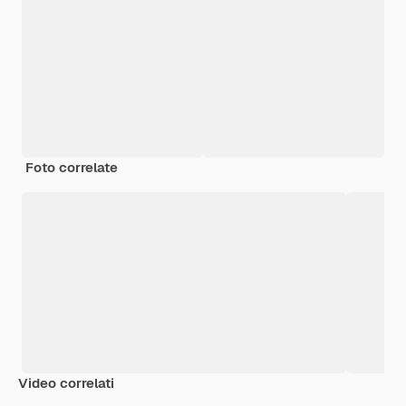
Foto correlate
Video correlati
Premium
Premium
Generato dall'IA
Premium
Premium
Generato da