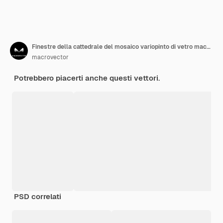
Finestre della cattedrale del mosaico variopinto di vetro macchiato sull'illustrazione del clouseup di vista interna della chiesa gotica scura bella
macrovector
Potrebbero piacerti anche questi vettori.
PSD correlati