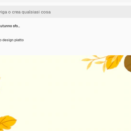
autunno sfo…
o design piatto