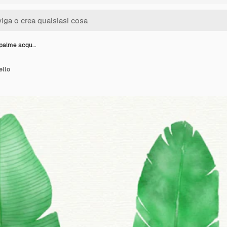
i palme acqu…
ello