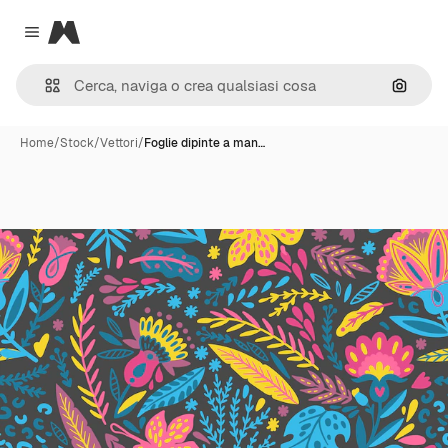
Magnific
Close menu
Cerca 
Home
/
Stock
/
Vettori
/
Foglie dipinte a man…