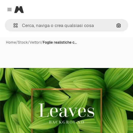
Magnific
Close menu
Cerca 
Home
/
Stock
/
Vettori
/
Foglie realistiche c…