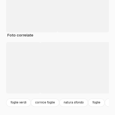
Foto correlate
foglie verdi
cornice foglie
natura sfondo
foglie
nat