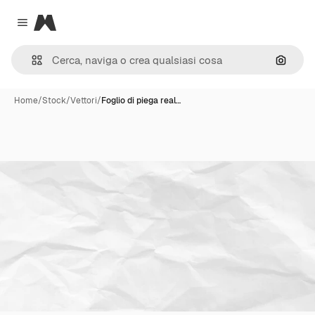
Magnific
Close menu
Cerca 
Home
/
Stock
/
Vettori
/
Foglio di piega real…