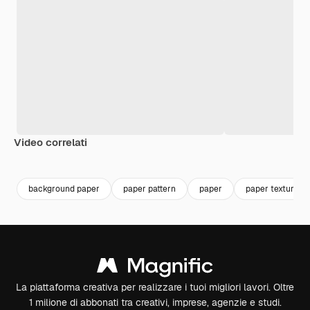
Video correlati
Premium
Premium
Premium
Premium
background paper
paper pattern
paper
paper texture
La piattaforma creativa per realizzare i tuoi migliori lavori. Oltre
1 milione di abbonati tra creativi, imprese, agenzie e studi.