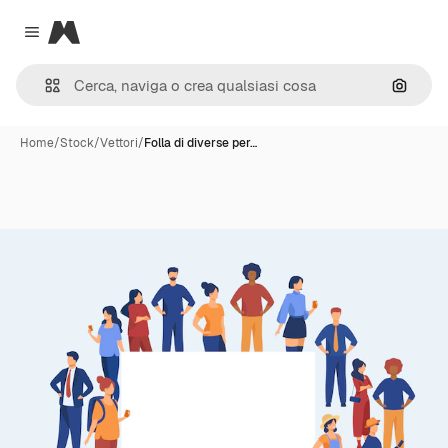
Magnific
Close menu
Cerca 
Home
/
Stock
/
Vettori
/
Folla di diverse per…