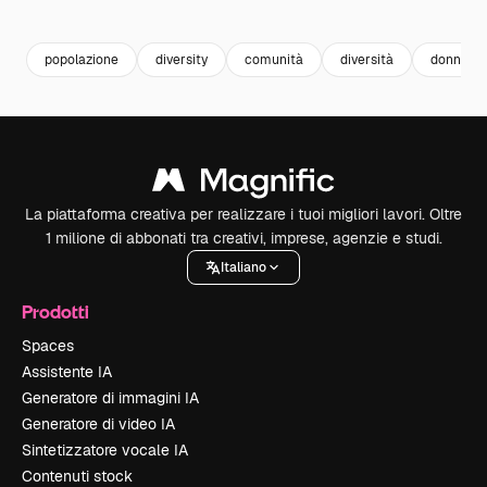
Premium
Premium
Premium
Premium
popolazione
diversity
comunità
diversità
donne in
La piattaforma creativa per realizzare i tuoi migliori lavori. Oltre
1 milione di abbonati tra creativi, imprese, agenzie e studi.
Italiano
Prodotti
Spaces
Assistente IA
Generatore di immagini IA
Generatore di video IA
Sintetizzatore vocale IA
Contenuti stock