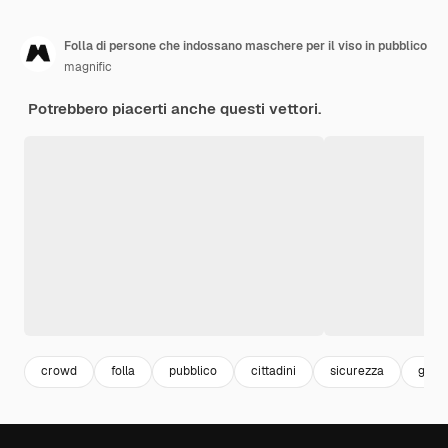
Folla di persone che indossano maschere per il viso in pubblico
magnific
Potrebbero piacerti anche questi vettori.
crowd
folla
pubblico
cittadini
sicurezza
grup