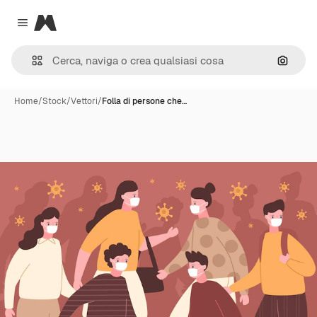
Magnific
Close menu
Cerca 
Home
/
Stock
/
Vettori
/
Folla di persone che…