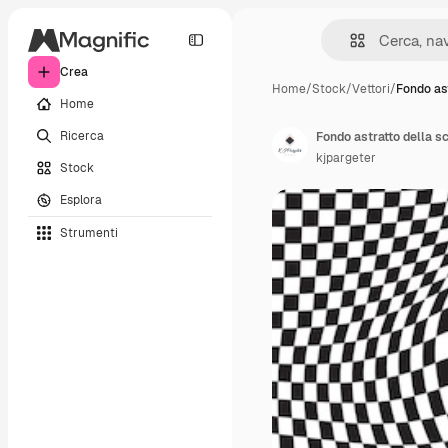
Crea
Home
/
Stock
/
Vettori
/
Fondo ast
Home
Ricerca
Fondo astratto della sc
kjpargeter
Stock
Esplora
Strumenti