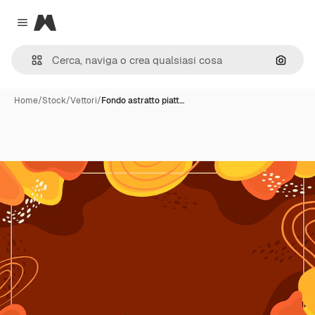
Magnific
Close menu
Cerca 
Home
/
Stock
/
Vettori
/
Fondo astratto piatt…