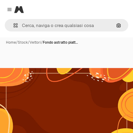
Magnific
Close menu
Cerca 
Home
/
Stock
/
Vettori
/
Fondo astratto piatt…