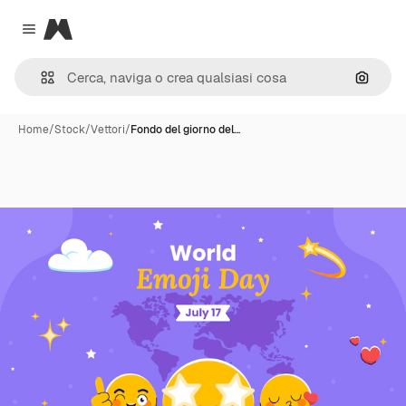
Magnific
Close menu
Cerca 
Home
/
Stock
/
Vettori
/
Fondo del giorno del…