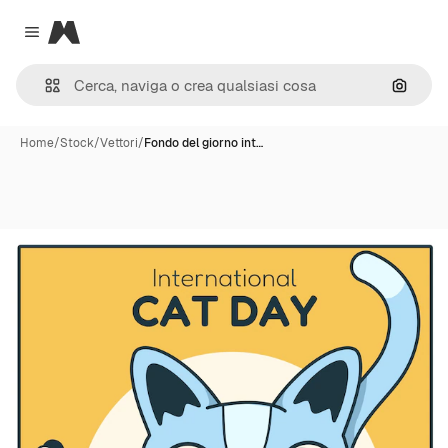
Magnific
Close menu
Cerca 
Home
/
Stock
/
Vettori
/
Fondo del giorno int…