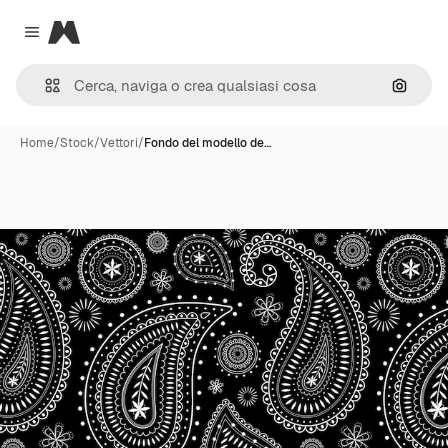
Magnific
Close menu
Cerca 
Home
/
Stock
/
Vettori
/
Fondo del modello de…