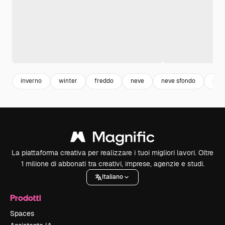
inverno
winter
freddo
neve
neve sfondo
stag
La piattaforma creativa per realizzare i tuoi migliori lavori. Oltre
1 milione di abbonati tra creativi, imprese, agenzie e studi.
Italiano
Prodotti
Spaces