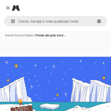
Magnific
Close menu
Cerca 
Home
/
Stock
/
Vettori
/
Fondo del polo nord …