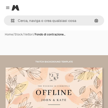
Magnific
Close menu
Cerca 
Home
/
Stock
/
Vettori
/
Fondo di contrazione…