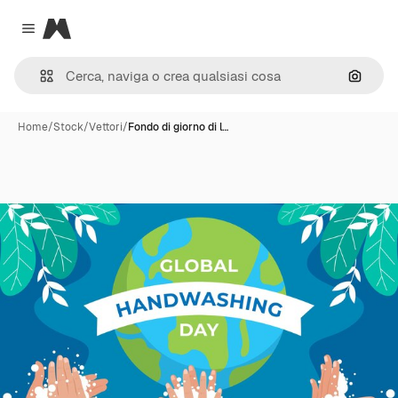
Magnific
Close menu
Cerca 
Home
/
Stock
/
Vettori
/
Fondo di giorno di l…