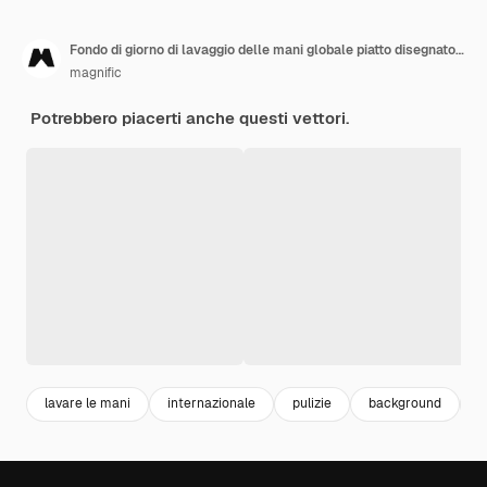
Fondo di giorno di lavaggio delle mani globale piatto disegnato a mano
magnific
Potrebbero piacerti anche questi vettori.
lavare le mani
internazionale
pulizie
background
l