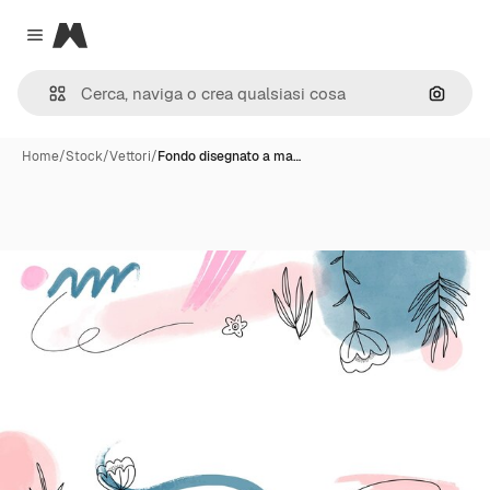
Magnific
Close menu
Cerca 
Home
/
Stock
/
Vettori
/
Fondo disegnato a ma…