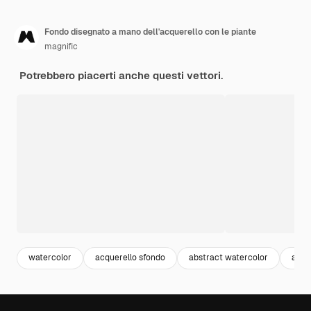
Fondo disegnato a mano dell'acquerello con le piante
magnific
Potrebbero piacerti anche questi vettori.
watercolor
acquerello sfondo
abstract watercolor
acqu