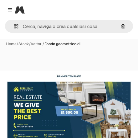
Magnific
Close menu
Cerca 
Home
/
Stock
/
Vettori
/
Fondo geometrico di …