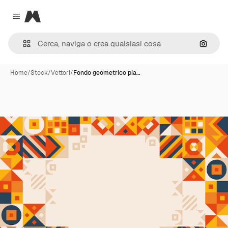
Magnific
Close menu
Cerca 
Home
/
Stock
/
Vettori
/
Fondo geometrico pia…