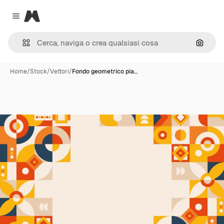
Magnific
Close menu
Cerca 
Home
/
Stock
/
Vettori
/
Fondo geometrico pia…