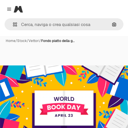
Magnific
Close menu
Cerca 
Home
/
Stock
/
Vettori
/
Fondo piatto della g…