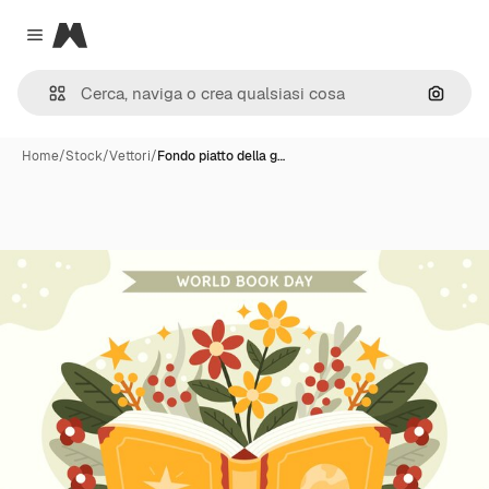
Magnific
Close menu
Cerca 
Home
/
Stock
/
Vettori
/
Fondo piatto della g…