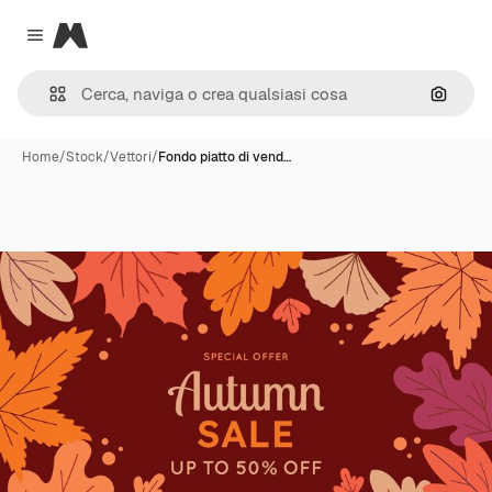
Magnific
Close menu
Cerca 
Home
/
Stock
/
Vettori
/
Fondo piatto di vend…