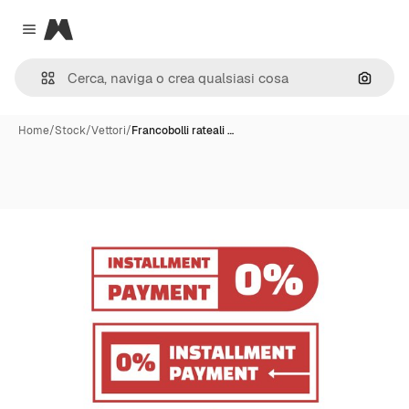
Magnific
Close menu
Cerca 
Home
/
Stock
/
Vettori
/
Francobolli rateali …