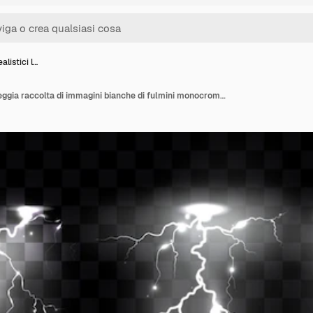
alistici l…
Fulmini realistici lampeggia raccolta di immagini bianche di fulmini monocromatici isolati su trasparente con testo