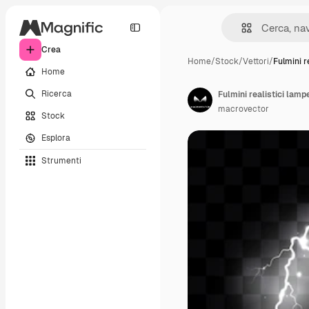
Crea
Home
/
Stock
/
Vettori
/
Fulmini re
Home
Ricerca
macrovector
Stock
Esplora
Strumenti