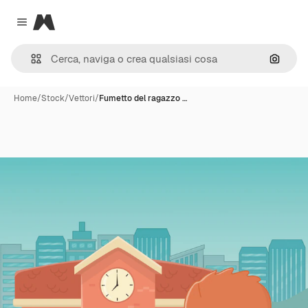
Magnific
Close menu
Cerca 
Home
/
Stock
/
Vettori
/
Fumetto del ragazzo …