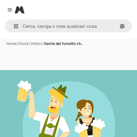
Magnific
Close menu
Cerca 
Home
/
Stock
/
Vettori
/
Gente del fumetto ch…