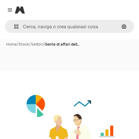
Magnific
Close menu
Cerca 
Home
/
Stock
/
Vettori
/
Gente di affari dell…