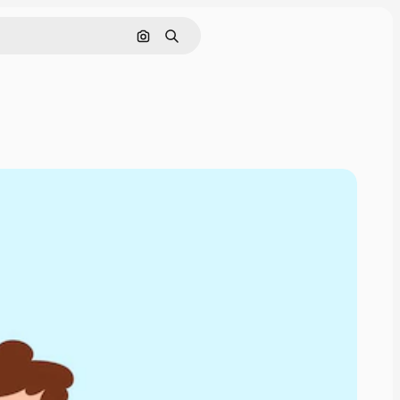
Cerca per immagine
Ricerca