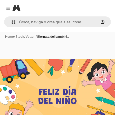
Magnific
Close menu
Cerca 
Home
/
Stock
/
Vettori
/
Giornata dei bambini…