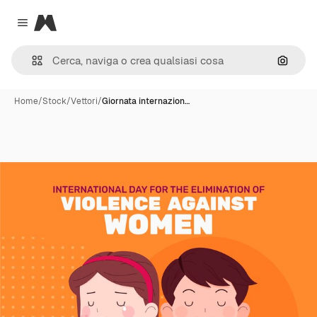
Magnific
Close menu
Cerca 
Home
/
Stock
/
Vettori
/
Giornata internazion…