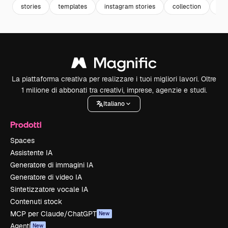
stories
templates
instagram stories
collection
te
La piattaforma creativa per realizzare i tuoi migliori lavori. Oltre
1 milione di abbonati tra creativi, imprese, agenzie e studi.
Italiano
Prodotti
Spaces
Assistente IA
Generatore di immagini IA
Generatore di video IA
Sintetizzatore vocale IA
Contenuti stock
MCP per Claude/ChatGPT
New
Agenti
New