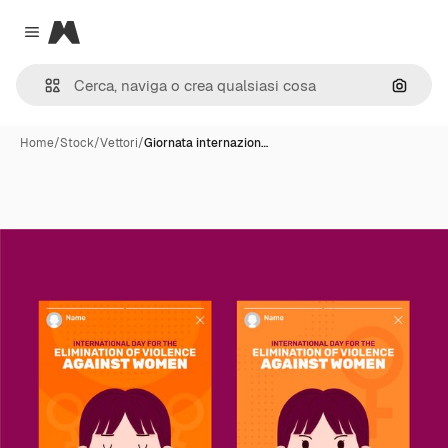
Magnific
Close menu
Cerca 
Home
/
Stock
/
Vettori
/
Giornata internazion…