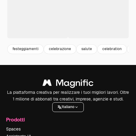
festeggiamenti
celebrazione
salute
celebration
sf
La piattaforma creativa per realizzare i tuoi migliori lavori. Oltre
1 milione di abbonati tra creativi, imprese, agenzie e studi.
Italiano
Prodotti
Spaces