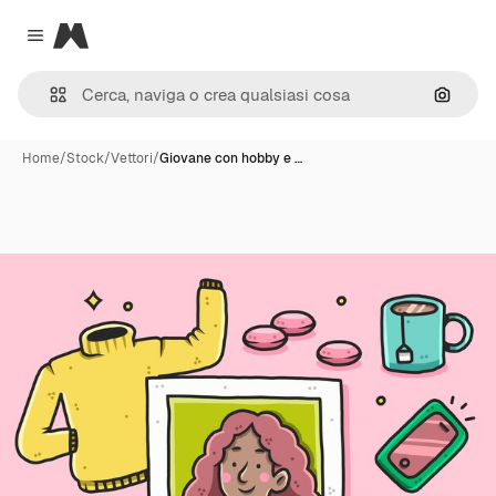
Magnific
Close menu
Cerca 
Home
/
Stock
/
Vettori
/
Giovane con hobby e …