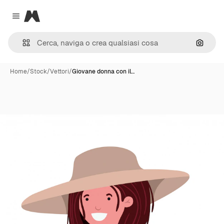
Magnific
Close menu
Cerca 
Home
/
Stock
/
Vettori
/
Giovane donna con il…