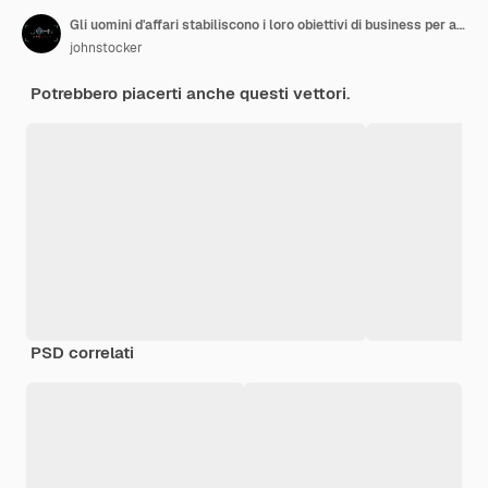
Gli uomini d'affari stabiliscono i loro obiettivi di business per aiutarli a raggiungere la vetta del mercato, battendo i loro concorrenti al 1° posto
johnstocker
Potrebbero piacerti anche questi vettori.
PSD correlati