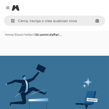
Magnific
Close menu
Cerca 
Home
/
Stock
/
Vettori
/
Gli uomini d'affari …