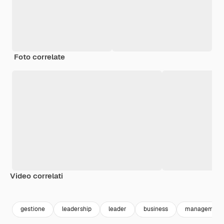
Foto correlate
Video correlati
Premium
Premium
Premium
Premium
gestione
leadership
leader
business
management