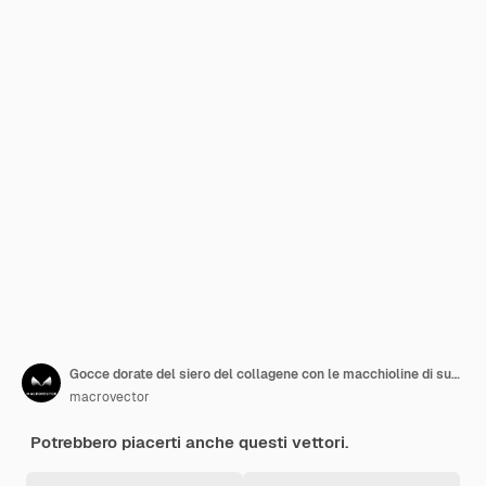
Gocce dorate del siero del collagene con le macchioline di superficie brillanti dell'illustrazione leggera di vettore dell'elica del DNA
macrovector
Potrebbero piacerti anche questi vettori.