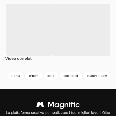
Video correlati
Premium
Premium
Premium
Premium
crema
cream
siero
cosmetici
beauty cream
La piattaforma creativa per realizzare i tuoi migliori lavori. Oltre