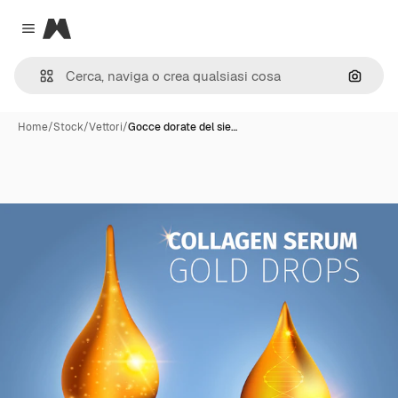
Magnific
Close menu
Cerca 
Home
/
Stock
/
Vettori
/
Gocce dorate del sie…