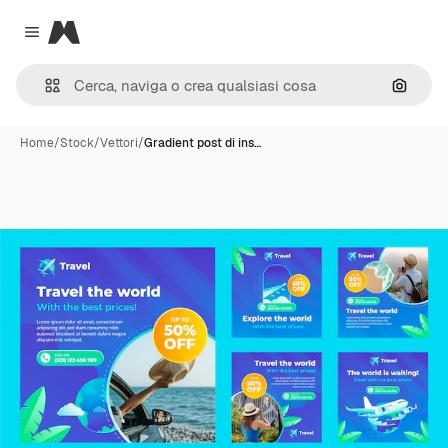
Magnific
Close menu
Cerca 
Home
/
Stock
/
Vettori
/
Gradient post di ins…