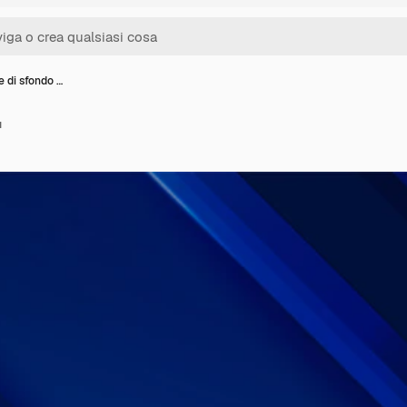
 di sfondo …
u