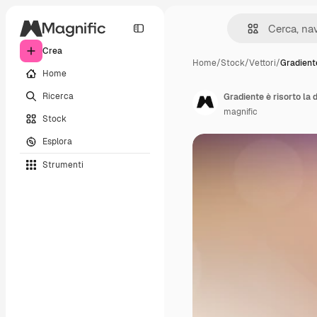
Crea
Home
/
Stock
/
Vettori
/
Gradiente
Home
Ricerca
Gradiente è risorto la
magnific
Stock
Esplora
Strumenti