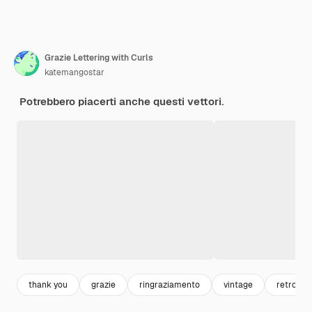
Grazie Lettering with Curls
katemangostar
Potrebbero piacerti anche questi vettori.
thank you
grazie
ringraziamento
vintage
retro