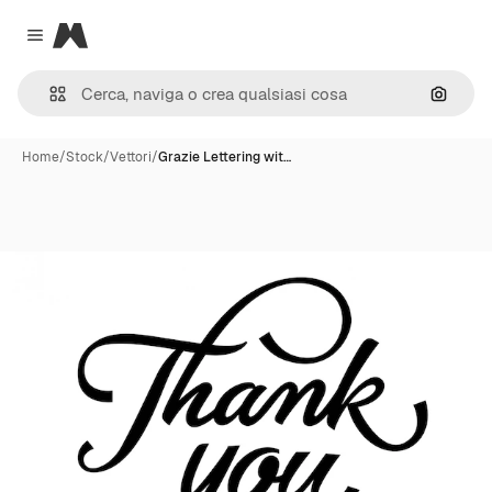
Magnific
Close menu
Cerca 
Home
/
Stock
/
Vettori
/
Grazie Lettering wit…