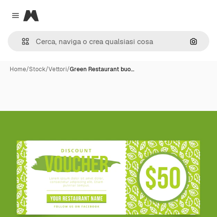
Magnific
Close menu
Cerca 
Home
/
Stock
/
Vettori
/
Green Restaurant buo…