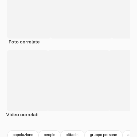
Foto correlate
Video correlati
Premium
Premium
Generato da
popolazione
people
cittadini
gruppo persone
adulti