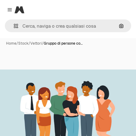
Magnific
Close menu
Cerca 
Home
/
Stock
/
Vettori
/
Gruppo di persone co…