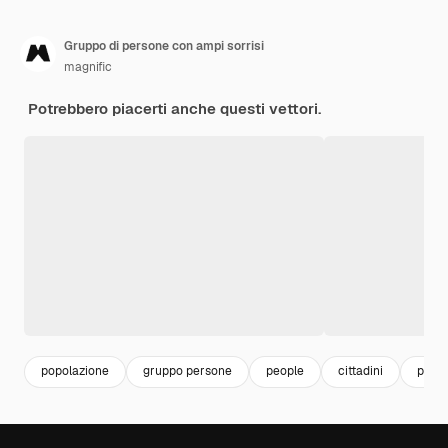
Gruppo di persone con ampi sorrisi
magnific
Potrebbero piacerti anche questi vettori.
popolazione
gruppo persone
people
cittadini
pers