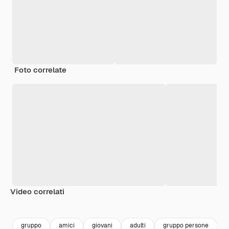
Foto correlate
Video correlati
Premium
Premium
Generato dall'IA
Premium
Premium
Generato da
gruppo
amici
giovani
adulti
gruppo persone
c