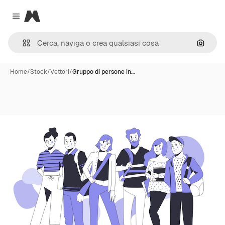
Magnific
Close menu
Cerca 
Home
/
Stock
/
Vettori
/
Gruppo di persone in…