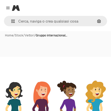
Magnific
Close menu
Cerca 
Home
/
Stock
/
Vettori
/
Gruppo internazional…